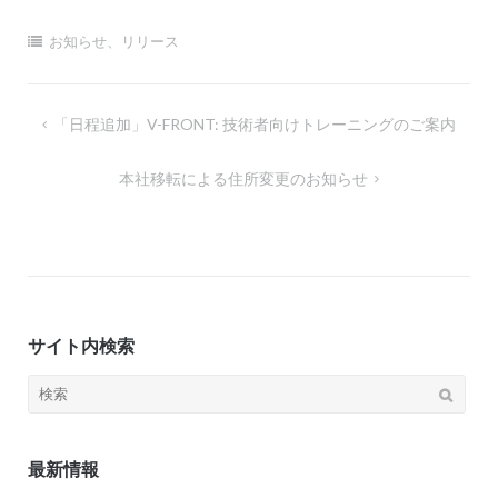
お知らせ
、
リリース
投
「日程追加」V-FRONT: 技術者向けトレーニングのご案内
稿
本社移転による住所変更のお知らせ
ナ
ビ
ゲ
ー
シ
サイト内検索
ョ
ン
検
索:
最新情報