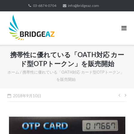
コ
03-6874-0704
info@bridgeaz.com
ン
テ
ン
ツ
へ
ス
携帯性に優れている「OATH対応 カー
キ
ッ
ド型OTPトークン」を販売開始
プ
ホーム
/
携帯性に優れている「OATH対応 カード型OTPトークン」
を販売開始
投
2018年9月10日
稿
ナ
ビ
ゲ