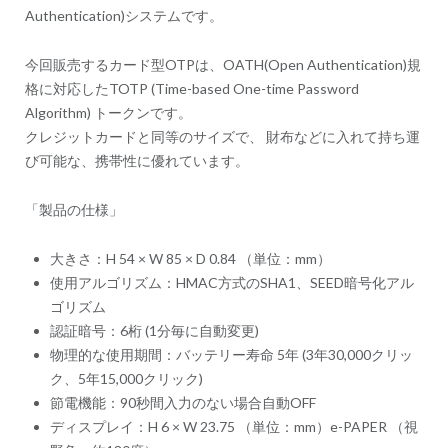
Authentication)システムです。
今回販売するカード型OTPは、OATH(Open Authentication)規
格に対応したTOTP (Time-based One-time Password
Algorithm) トークンです。
クレジットカードと同等のサイズで、 財布などに入れて持ち運
び可能な、携帯性に優れています。
「製品の仕様」
大きさ：H 54 × W 85 × D 0.84 （単位：mm）
使用アルゴリズム：HMAC方式のSHA1、SEED暗号化アル
ゴリズム
認証暗号：6桁 (1分毎に自動変更)
物理的な使用期間：バッテリー寿命 5年 (3年30,000クリッ
ク、5年15,000クリック)
節電機能：90秒間入力のない場合自動OFF
ディスプレイ：H 6 × W 23.75 （単位：mm）e-PAPER （視