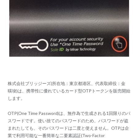
ー
シ
ョ
ン
株式会社ブリッジーズ(所在地：東京都港区、代表取締役：金
暎埈)は、携帯性に優れているカード型OTPトークンを販売開始
します。
OTP(One Time Password)は、無作為で生成される1回限りのパ
スワードです。使い捨てのパスワードのため、パスワードが盗
まれたしても、そのパスワードは二度と使えません。OTPは企
業で利用可能な一番簡単な二要素認証(Two-Factor