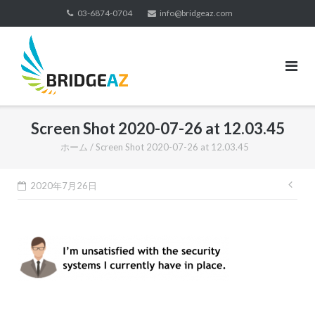
コ
03-6874-0704
info@bridgeaz.com
ン
テ
ン
ツ
へ
ス
Screen Shot 2020-07-26 at 12.03.45
キ
ッ
ホーム
/
Screen Shot 2020-07-26 at 12.03.45
プ
投
2020年7月26日
稿
ナ
ビ
ゲ
ー
シ