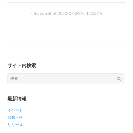
ョ
投
Screen Shot 2020-07-26 At 12.03.45
ン
稿
ナ
ビ
ゲ
ー
サイト内検索
シ
ョ
検
ン
索:
最新情報
イベント
お知らせ
リリース