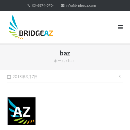
コ
03-6874-0704
info@bridgeaz.com
ン
テ
ン
ツ
へ
ス
baz
キ
ッ
ホーム
/
baz
プ
投
2018年3月7日
稿
ナ
ビ
ゲ
ー
シ