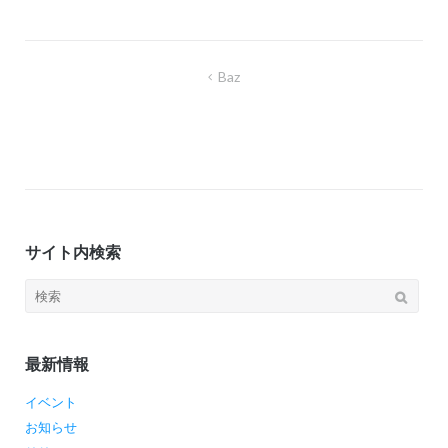
ョ
ン
投
Baz
稿
ナ
ビ
ゲ
ー
サイト内検索
シ
ョ
検
ン
索:
最新情報
イベント
お知らせ