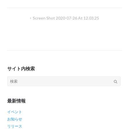
ョ
ン
投
Screen Shot 2020-07-26 At 12.03.25
稿
ナ
ビ
ゲ
ー
サイト内検索
シ
ョ
検
ン
索:
最新情報
イベント
お知らせ
リリース