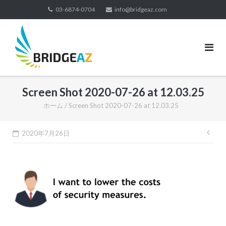
コ
03-6874-0704
info@bridgeaz.com
ン
テ
ン
ツ
へ
ス
Screen Shot 2020-07-26 at 12.03.25
キ
ッ
ホーム
/
Screen Shot 2020-07-26 at 12.03.25
プ
投
2020年7月26日
稿
ナ
ビ
ゲ
ー
シ